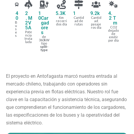
4
2
1
5.3
K
1
9.2
k
4.
0
.
M
0
Car
2
T
Km
Cantid
Cantid
recorri
ad de
ad
2
V
gad
m
B
dos día
rutas
pasaje
u
5
A
ore
CO2
ros día
s
dejado
s
Pote
e
de
ncia
s
de
emitir
Insta
360kW
por día
lada
tipo
split-
type
El proyecto en Antofagasta marcó nuestra entrada al
mercado chileno, trabajando con operadores sin
experiencia previa en flotas eléctricas. Nuestro rol fue
clave en la capacitación y asistencia técnica, asegurando
que comprendieran el funcionamiento de los cargadores,
las especificaciones de los buses y la operatividad del
sistema eléctrico.